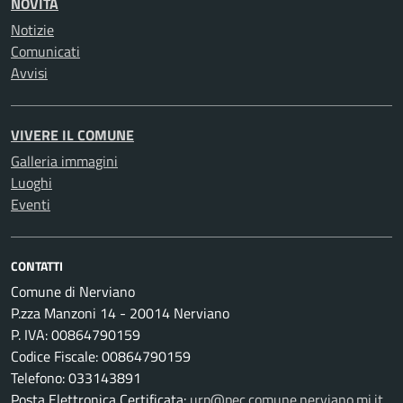
NOVITÀ
Notizie
Comunicati
Avvisi
VIVERE IL COMUNE
Galleria immagini
Luoghi
Eventi
CONTATTI
Comune di Nerviano
P.zza Manzoni 14 - 20014 Nerviano
P. IVA: 00864790159
Codice Fiscale: 00864790159
Telefono: 033143891
Posta Elettronica Certificata:
urp@pec.comune.nerviano.mi.it