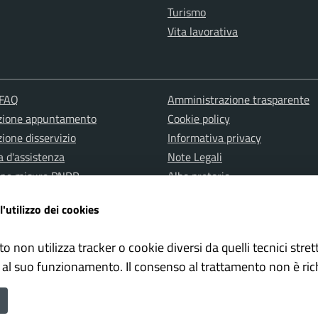
Turismo
Vita lavorativa
 FAQ
Amministrazione trasparente
zione appuntamento
Cookie policy
ione disservizio
Informativa privacy
a d'assistenza
Note Legali
one misure PNRR
Albo pretorio
Dichiarazione di accessibilità
l'utilizzo dei cookies
to non utilizza tracker o cookie diversi da quelli tecnici str
 al suo funzionamento. Il consenso al trattamento non è ric
one misure PNRR
Politiche Giovanili