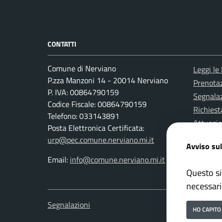
CONTATTI
Comune di Nerviano
Leggi le
P.zza Manzoni 14 - 20014 Nerviano
Prenota
P. IVA: 00864790159
Segnalaz
Codice Fiscale: 00864790159
Richiest
Telefono: 033143891
Attuazi
Posta Elettronica Certificata:
urp@pec.comune.nerviano.mi.it
Avviso sul
Email:
info@comune.nerviano.mi.it
Questo si
necessari
Segnalazioni
Attuazi
HO CAPITO