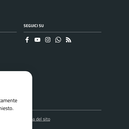
SEGUICI SU
Faceboook
Youtube
Instagram
Whatsapp
RSS
ettamente
hiesto.
Mappa del sito