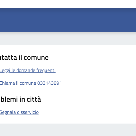
a 1 stelle su 5
aluta 2 stelle su 5
Valuta 3 stelle su 5
Valuta 4 stelle su 5
Valuta 5 stelle su 5
tatta il comune
Leggi le domande frequenti
Chiama il comune 033143891
blemi in città
Segnala disservizio