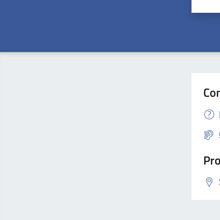
Valut
V
Con
Pro