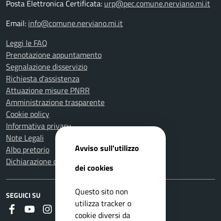
Posta Elettronica Certificata:
urp@pec.comune.nerviano.mi.it
Email:
info@comune.nerviano.mi.it
Leggi le FAQ
Prenotazione appuntamento
Segnalazione disservizio
Richiesta d'assistenza
Attuazione misure PNRR
Amministrazione trasparente
Cookie policy
Informativa privacy
Note Legali
Avviso sull'utilizzo
Albo pretorio
Dichiarazione di accessibilità
dei cookies
Questo sito non
SEGUICI SU
utilizza tracker o
Faceboook
Youtube
Instagram
Whatsapp
RSS
cookie diversi da