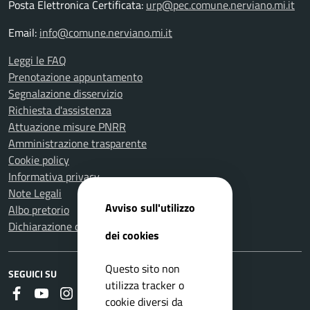
Posta Elettronica Certificata:
urp@pec.comune.nerviano.mi.it
Email:
info@comune.nerviano.mi.it
Leggi le FAQ
Prenotazione appuntamento
Segnalazione disservizio
Richiesta d'assistenza
Attuazione misure PNRR
Amministrazione trasparente
Cookie policy
Informativa privacy
Note Legali
Avviso sull'utilizzo
Albo pretorio
Dichiarazione di accessibilità
dei cookies
Questo sito non
SEGUICI SU
utilizza tracker o
Faceboook
Youtube
Instagram
Whatsapp
RSS
cookie diversi da