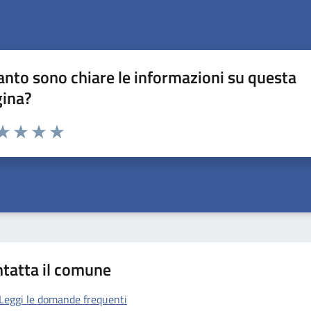
nto sono chiare le informazioni su questa
gina?
da 1 a 5 stelle la pagina
a 1 stelle su 5
aluta 2 stelle su 5
Valuta 3 stelle su 5
Valuta 4 stelle su 5
Valuta 5 stelle su 5
tatta il comune
Leggi le domande frequenti