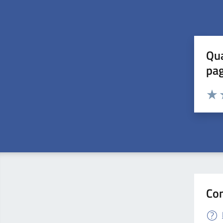
Qua
pa
Valuta 
Valut
V
Con