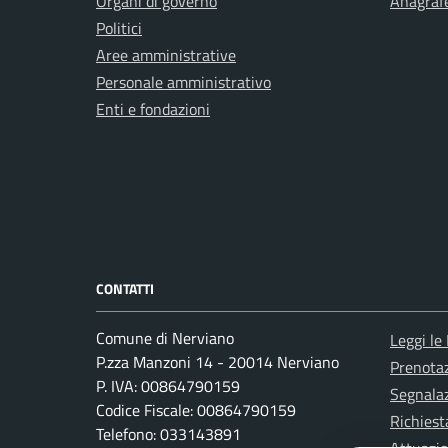
Organi di governo
Anagrafe
Politici
Aree amministrative
Personale amministrativo
Enti e fondazioni
CONTATTI
Comune di Nerviano
Leggi le
P.zza Manzoni 14 - 20014 Nerviano
Prenota
P. IVA: 00864790159
Segnalaz
Codice Fiscale: 00864790159
Richiest
Telefono: 033143891