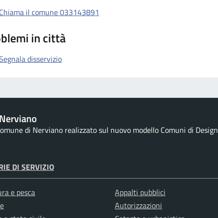
Chiama il comune 033143891
blemi in città
Segnala disservizio
Nerviano
 Comune di Nerviano realizzato sul nuovo modello Comuni di Designer
IE DI SERVIZIO
ura e pesca
Appalti pubblici
e
Autorizzazioni