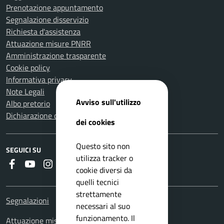
Prenotazione appuntamento
Segnalazione disservizio
Richiesta d'assistenza
Attuazione misure PNRR
Amministrazione trasparente
Cookie policy
Informativa privacy
Note Legali
Avviso sull'utilizzo
Albo pretorio
Dichiarazione di accessibilità
dei cookies
Questo sito non
SEGUICI SU
utilizza tracker o
Faceboook
Youtube
Instagram
Whatsapp
RSS
cookie diversi da
quelli tecnici
strettamente
Segnalazioni
necessari al suo
funzionamento. Il
Attuazione misure PNRR