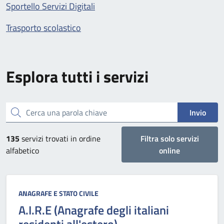
Sportello Servizi Digitali
Trasporto scolastico
Esplora tutti i servizi
Cerca una parola chiave
Invio
135
servizi trovati in ordine
Filtra solo servizi
alfabetico
online
Categoria:
ANAGRAFE E STATO CIVILE
A.I.R.E (Anagrafe degli italiani