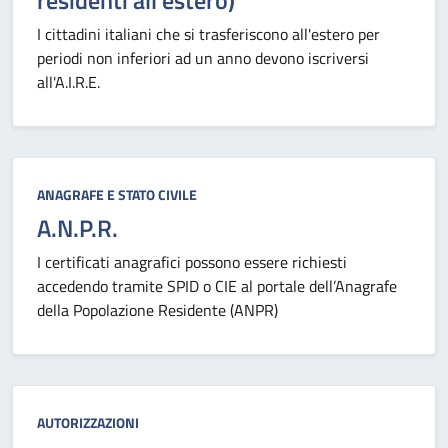
residenti all'estero)
I cittadini italiani che si trasferiscono all'estero per
periodi non inferiori ad un anno devono iscriversi
all'A.I.R.E.
Categoria:
ANAGRAFE E STATO CIVILE
A.N.P.R.
I certificati anagrafici possono essere richiesti
accedendo tramite SPID o CIE al portale dell’Anagrafe
della Popolazione Residente (ANPR)
Categoria:
AUTORIZZAZIONI