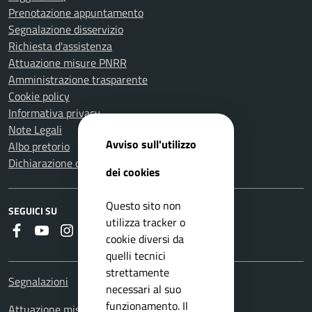
Prenotazione appuntamento
Segnalazione disservizio
Richiesta d'assistenza
Attuazione misure PNRR
Amministrazione trasparente
Cookie policy
Informativa privacy
Note Legali
Avviso sull'utilizzo
Albo pretorio
Dichiarazione di accessibilità
dei cookies
Questo sito non
SEGUICI SU
utilizza tracker o
Faceboook
Youtube
Instagram
Whatsapp
RSS
cookie diversi da
quelli tecnici
strettamente
Segnalazioni
necessari al suo
funzionamento. Il
Attuazione misure PNRR