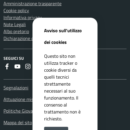
Amministrazione trasparente
Cookie policy
Informativa privacy
Note Legali
Avviso sull'utilizzo
Albo pretorio
Dichiarazione di accessibilità
dei cookies
Questo sito non
SEGUICI SU
utilizza tracker o
Faceboook
Youtube
Instagram
Whatsapp
RSS
cookie diversi da
quelli tecnici
strettamente
Segnalazioni
necessari al suo
funzionamento. Il
Attuazione misure PNRR
consenso al
Politiche Giovanili
trattamento non è
richiesto.
Mappa del sito