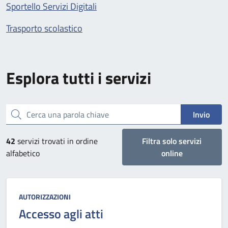
Sportello Servizi Digitali
Trasporto scolastico
Esplora tutti i servizi
Cerca una parola chiave
Invio
42
servizi trovati in ordine
Filtra solo servizi
alfabetico
online
Categoria:
AUTORIZZAZIONI
Accesso agli atti