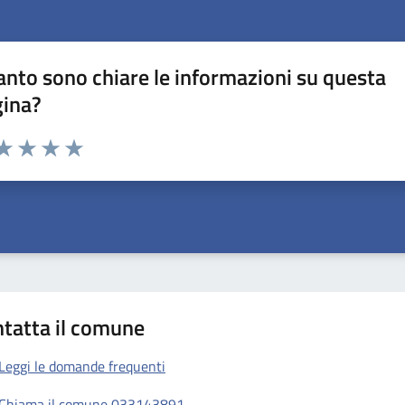
nto sono chiare le informazioni su questa
gina?
da 1 a 5 stelle la pagina
a 1 stelle su 5
aluta 2 stelle su 5
Valuta 3 stelle su 5
Valuta 4 stelle su 5
Valuta 5 stelle su 5
tatta il comune
Leggi le domande frequenti
Chiama il comune 033143891