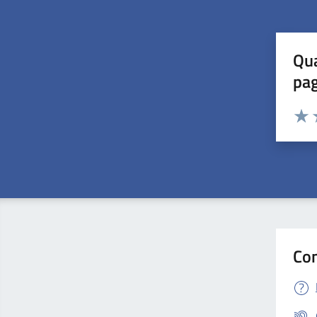
Qua
pa
Valuta 
Valut
V
Con