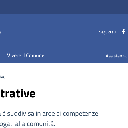
o
Seguici su
Vivere il Comune
Assistenza 
ive
trative
a è suddivisa in aree di competenze
rogati alla comunità.