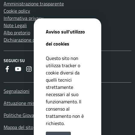
Amministrazione trasparente
Cookie policy
Informativa privacy
Note Legali
Avviso sull'utilizzo
Albo pretorio
Dichiarazione di accessibilità
dei cookies
Questo sito non
SEGUICI SU
utilizza tracker o
Faceboook
Youtube
Instagram
Whatsapp
RSS
cookie diversi da
quelli tecnici
strettamente
Segnalazioni
necessari al suo
funzionamento. Il
Attuazione misure PNRR
consenso al
Politiche Giovanili
trattamento non è
richiesto.
Mappa del sito