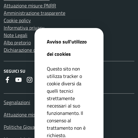
Attuazione misure PNRR
Amministrazione trasparente
Cookie policy
Informativa privacy
Note Legali
Avviso sull'utilizzo
Albo pretorio
Dichiarazione di accessibilità
dei cookies
Questo sito non
SEGUICI SU
utilizza tracker o
Faceboook
Youtube
Instagram
Whatsapp
RSS
cookie diversi da
quelli tecnici
strettamente
Segnalazioni
necessari al suo
funzionamento. Il
Attuazione misure PNRR
consenso al
Politiche Giovanili
trattamento non è
richiesto.