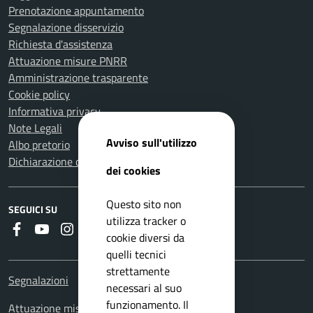
Prenotazione appuntamento
Segnalazione disservizio
Richiesta d'assistenza
Attuazione misure PNRR
Amministrazione trasparente
Cookie policy
Informativa privacy
Note Legali
Avviso sull'utilizzo
Albo pretorio
Dichiarazione di accessibilità
dei cookies
Questo sito non
SEGUICI SU
utilizza tracker o
Faceboook
Youtube
Instagram
Whatsapp
RSS
cookie diversi da
quelli tecnici
strettamente
Segnalazioni
necessari al suo
funzionamento. Il
Attuazione misure PNRR