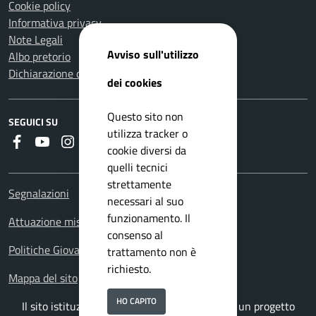
Cookie policy
Informativa privacy
Note Legali
Avviso sull'utilizzo
Albo pretorio
Dichiarazione di accessibilità
dei cookies
Questo sito non
SEGUICI SU
utilizza tracker o
Faceboook
Youtube
Instagram
Whatsapp
RSS
cookie diversi da
quelli tecnici
strettamente
Segnalazioni
necessari al suo
funzionamento. Il
Attuazione misure PNRR
consenso al
Politiche Giovanili
trattamento non è
richiesto.
Mappa del sito
HO CAPITO
Il sito istituzionale del Comune di Nerviano è un progetto