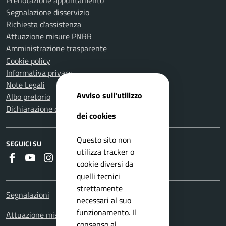
Prenotazione appuntamento
Segnalazione disservizio
Richiesta d'assistenza
Attuazione misure PNRR
Amministrazione trasparente
Cookie policy
Informativa privacy
Note Legali
Avviso sull'utilizzo
Albo pretorio
Dichiarazione di accessibilità
dei cookies
Questo sito non
SEGUICI SU
utilizza tracker o
Faceboook
Youtube
Instagram
Whatsapp
RSS
cookie diversi da
quelli tecnici
strettamente
Segnalazioni
necessari al suo
funzionamento. Il
Attuazione misure PNRR
consenso al